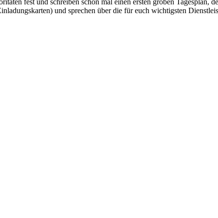
itäten fest und schreiben schon mal einen ersten groben Tagesplan, de
nladungskarten) und sprechen über die für euch wichtigsten Dienstleis