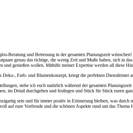
orglos-Beratung und Betreuung in der gesamten Planungszeit wünschen! De
utpaare genau das richtige, die wenig Zeit und Muße haben, sich in da
eben und genießen wollen. Mithilfe meiner Expertise werden all diese Hü
 Deko-, Farb- und Blumenkonzept, kriegt die perfekten Dienstleister a
lungen, stehe ich euch natürlich während der gesamten Planungszeit
en, im Detail durchgehen und festlegen und Stück für Stück euren ganz
zigartig sein und für immer positiv in Erinnerung bleiben, was durch me
ch voll auf eure Vorfreude und die schönen Aspekte rund um das Thema 