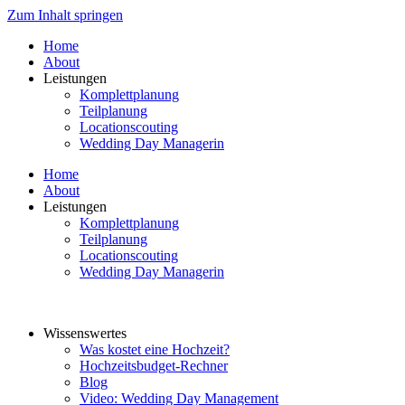
Zum Inhalt springen
Home
About
Leistungen
Komplettplanung
Teilplanung
Locationscouting
Wedding Day Managerin
Home
About
Leistungen
Komplettplanung
Teilplanung
Locationscouting
Wedding Day Managerin
Wissenswertes
Was kostet eine Hochzeit?
Hochzeitsbudget-Rechner
Blog
Video: Wedding Day Management